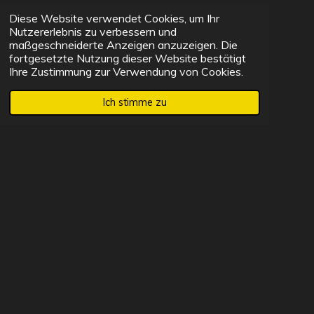
Diese Website verwendet Cookies, um Ihr
Kontakt
Nutzererlebnis zu verbessern und
maßgeschneiderte Anzeigen anzuzeigen. Die
fortgesetzte Nutzung dieser Website bestätigt
Studio TanzLiebe
Ihre Zustimmung zur Verwendung von Cookies.
Hawaiianischer Hula Tanz & Ballett Fitness
Ich stimme zu
Wegscheider Str. 60a
94139 Breitenberg,
Deutschland, Bavaria
Mobil: 0151/20 20 99 01 (
neue Nummer
)
E-Mail: info@tanz-liebe.de
© 2023 - 2024 Studio TanzLiebe
Mit Unterstützung von
Webador