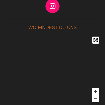
I
n
s
WO FINDEST DU UNS
t
a
g
r
a
m